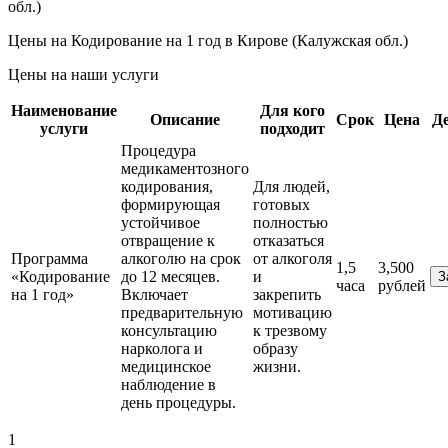
Цены на Кодирование на 1 год в Кирове (Калужская обл.)
Цены на наши услуги
Наименование
Для кого
Описание
Срок
Цена
Д
услуги
подходит
Процедура
медикаментозного
кодирования,
Для людей,
формирующая
готовых
устойчивое
полностью
отвращение к
отказаться
Программа
алкоголю на срок
от алкоголя
1,5
3,500
«Кодирование
до 12 месяцев.
и
З
часа
рублей
на 1 год»
Включает
закрепить
предварительную
мотивацию
консультацию
к трезвому
нарколога и
образу
медицинское
жизни.
наблюдение в
день процедуры.
1