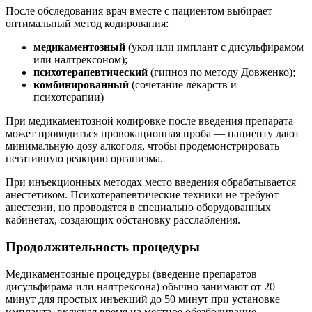
После обследования врач вместе с пациентом выбирает
оптимальный метод кодирования:
медикаментозный
(укол или имплант с дисульфирамом
или налтрексоном);
психотерапевтический
(гипноз по методу Довженко);
комбинированный
(сочетание лекарств и
психотерапии)
При медикаментозной кодировке после введения препарата
может проводиться провокационная проба — пациенту дают
минимальную дозу алкоголя, чтобы продемонстрировать
негативную реакцию организма.
При инъекционных методах место введения обрабатывается
анестетиком. Психотерапевтические техники не требуют
анестезии, но проводятся в специально оборудованных
кабинетах, создающих обстановку расслабления.
Продолжительность процедуры
Медикаментозные процедуры (введение препаратов
дисульфирама или налтрексона) обычно занимают от 20
минут для простых инъекций до 50 минут при установке
импланта, включая время на местное обезболивание.