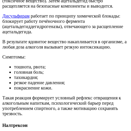
(токсичное вещество). Затем ацетальдегид быстро
расщепляется на безопасные компоненты и выводится.
Дисульфирам
работает по принципу химической блокады:
блокирует работу печёночного фермента
(ацетальдегиддегидрогеназы), отвечающего за расщепление
ацетальдегида.
В результате ядовитое вещество накапливается в организме, а
любая доза алкоголя вызывает резкую интоксикацию.
Симптомы:
тошнота, рвота;
головная боль;
тахикардия;
резкое падение давления;
покраснение кожи.
Такая реакция формирует условный рефлекс отвращения к
алкогольным напиткам, психологический барьер перед
употреблением спиртного, а также мотивацию сохранять
трезвость.
Налтрексон