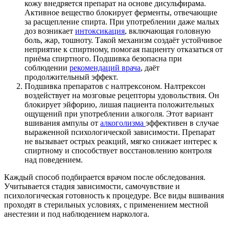
кожу внедряется препарат на основе дисульфирама.
Активное вещество блокирует ферменты, отвечающие
за расщепление спирта. При употреблении даже малых
доз возникает
интоксикация
, включающая головную
боль, жар, тошноту. Такой механизм создаёт устойчивое
неприятие к спиртному, помогая пациенту отказаться от
приёма спиртного. Подшивка безопасна при
соблюдении
рекомендаций врача
, даёт
продолжительный эффект.
Подшивка препаратов с налтрексоном. Налтрексон
воздействует на мозговые рецепторы удовольствия. Он
блокирует эйфорию, лишая пациента положительных
ощущений при употреблении алкоголя. Этот вариант
вшивания ампулы от
алкоголизма
эффективен в случае
выраженной психологической зависимости. Препарат
не вызывает острых реакций, мягко снижает интерес к
спиртному и способствует восстановлению контроля
над поведением.
Каждый способ подбирается врачом после обследования.
Учитывается стадия зависимости, самочувствие и
психологическая готовность к процедуре. Все виды вшивания
проходят в стерильных условиях, с применением местной
анестезии и под наблюдением нарколога.