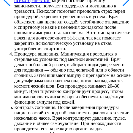
психотерапевтом
пациент осознаёт причину
зависимости, получает поддержку и мотивацию к
трезвости. Психолог помогает преодолеть страх перед
процедурой, укрепляет уверенность в успехе. Врач
объясняет, как препарат создаёт устойчивое отвращение
к спиртному и какие изменения ожидаются после
вшивания ампулы от алкоголизма. Этот этап критически
важен для долгосрочного эффекта, так как помогает
закрепить психологическую установку на отказ
употребления спиртного.
Процедура вшивания. Манипуляция проводится в
стерильных условиях под местной анестезией. Врач
делает небольшой разрез, выбирает подходящее место
для подшивки — обычно под лопаткой или в области
ягодицы. Затем вшивают ампулу с препаратом на основе
дисульфирама или налтрексона, после накладывается
косметический шов. Вся процедура занимает 20–30
минут. Врач тщательно контролирует процесс, чтобы
минимизировать дискомфорт и обеспечить надёжную
фиксацию ампулы под кожей.
Контроль состояния. После завершения процедуры
пациент остаётся под наблюдением нарколога в течение
нескольких часов. Врач контролирует давление, пульс,
дыхание и общее самочувствие. При необходимости
проводится тест на реакцию организма для