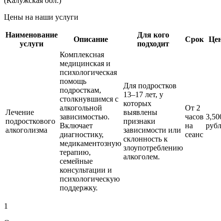
(Калужская обл.)
Цены на наши услуги
Наименование
Для кого
Описание
Срок
Це
услуги
подходит
Комплексная
медицинская и
психологическая
помощь
Для подростков
подросткам,
13–17 лет, у
столкнувшимся с
которых
алкогольной
От 2
Лечение
выявлены
зависимостью.
часов
3,50
подросткового
признаки
Включает
на
руб
алкоголизма
зависимости или
диагностику,
сеанс
склонность к
медикаментозную
злоупотреблению
терапию,
алкоголем.
семейные
консультации и
психологическую
поддержку.
1