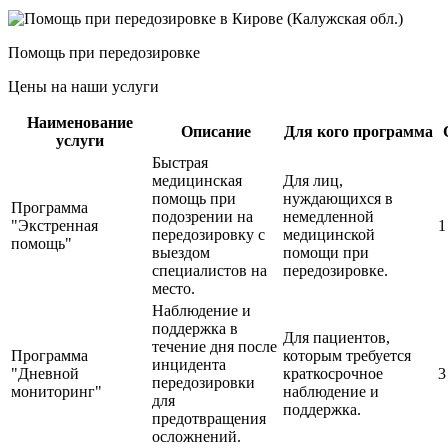
Помощь при передозировке
Цены на наши услуги
Наименование
Описание
Для кого программа
услуги
Быстрая
медицинская
Для лиц,
помощь при
нуждающихся в
Программа
подозрении на
немедленной
"Экстренная
1
передозировку с
медицинской
помощь"
выездом
помощи при
специалистов на
передозировке.
место.
Наблюдение и
поддержка в
Для пациентов,
течение дня после
Программа
которым требуется
инцидента
"Дневной
краткосрочное
3
передозировки
мониторинг"
наблюдение и
для
поддержка.
предотвращения
осложнений.