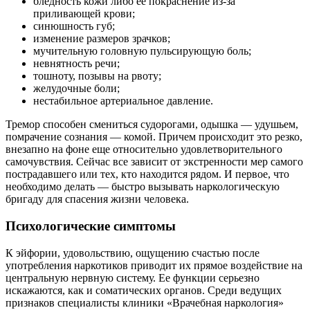
бледность кожи либо ее покраснение из-за
приливающей крови;
синюшность губ;
изменение размеров зрачков;
мучительную головную пульсирующую боль;
невнятность речи;
тошноту, позывы на рвоту;
желудочные боли;
нестабильное артериальное давление.
Тремор способен смениться судорогами, одышка — удушьем,
помрачение сознания — комой. Причем происходит это резко,
внезапно на фоне еще относительно удовлетворительного
самочувствия. Сейчас все зависит от экстренности мер самого
пострадавшего или тех, кто находится рядом. И первое, что
необходимо делать — быстро вызывать наркологическую
бригаду для спасения жизни человека.
Психологические симптомы
К эйфории, удовольствию, ощущению счастью после
употребления наркотиков приводит их прямое воздействие на
центральную нервную систему. Ее функции серьезно
искажаются, как и соматических органов. Среди ведущих
признаков специалисты клиники «Врачебная наркология»