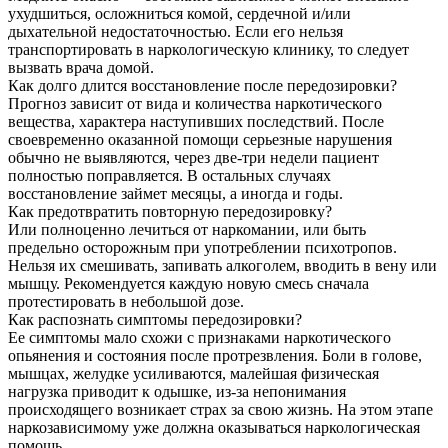
ухудшиться, осложниться комой, сердечной и/или
дыхательной недостаточностью. Если его нельзя
транспортировать в наркологическую клинику, то следует
вызвать врача домой.
Как долго длится восстановление после передозировки?
Прогноз зависит от вида и количества наркотического
вещества, характера наступивших последствий. После
своевременно оказанной помощи серьезные нарушения
обычно не выявляются, через две-три недели пациент
полностью поправляется. В остальных случаях
восстановление займет месяцы, а иногда и годы.
Как предотвратить повторную передозировку?
Или полноценно лечиться от наркомании, или быть
предельно осторожным при употреблении психотропов.
Нельзя их смешивать, запивать алкоголем, вводить в вену или
мышцу. Рекомендуется каждую новую смесь сначала
протестировать в небольшой дозе.
Как распознать симптомы передозировки?
Ее симптомы мало схожи с признаками наркотического
опьянения и состояния после протрезвления. Боли в голове,
мышцах, желудке усиливаются, малейшая физическая
нагрузка приводит к одышке, из-за непонимания
происходящего возникает страх за свою жизнь. На этом этапе
наркозависимому уже должна оказываться наркологическая
помощь.