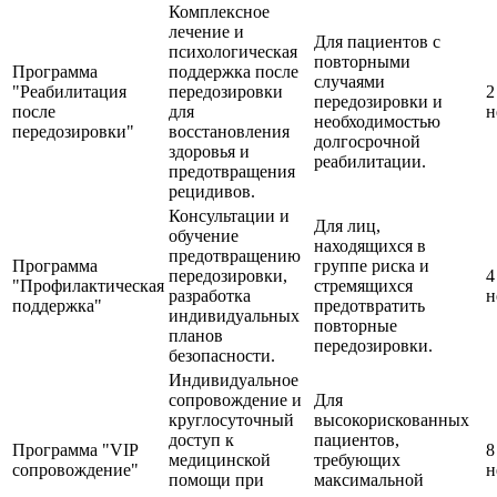
Комплексное
лечение и
Для пациентов с
психологическая
повторными
Программа
поддержка после
случаями
"Реабилитация
передозировки
2
передозировки и
после
для
н
необходимостью
передозировки"
восстановления
долгосрочной
здоровья и
реабилитации.
предотвращения
рецидивов.
Консультации и
Для лиц,
обучение
находящихся в
предотвращению
Программа
группе риска и
передозировки,
4
"Профилактическая
стремящихся
разработка
н
поддержка"
предотвратить
индивидуальных
повторные
планов
передозировки.
безопасности.
Индивидуальное
сопровождение и
Для
круглосуточный
высокорискованных
доступ к
пациентов,
Программа "VIP
8
медицинской
требующих
сопровождение"
н
помощи при
максимальной