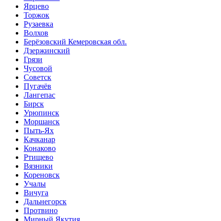
Ярцево
Торжок
Рузаевка
Волхов
Берёзовский Кемеровская обл.
Дзержинский
Грязи
Чусовой
Советск
Пугачёв
Лангепас
Бирск
Урюпинск
Моршанск
Пыть-Ях
Качканар
Конаково
Ртищево
Вязники
Кореновск
Учалы
Вичуга
Дальнегорск
Протвино
Мирный Якутия