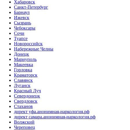
Хабаровск
Санкт-Петербург
Барнаул
Ижевск
Сызрань
Чебоксары
Сочи
Туапсе
Новороссийск
Набережные Челны
Донецк
Мариуполь
Макеевка
Горловка
Краматорск
Славянск
Луганск
Красный Луч
Севердонецк
Свердловск
Стаханов
директ уфа.анонимная-наркология.рф
директ самара.анонимная-наркология.рф
Волжский
Череповец