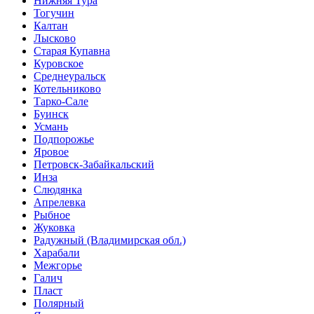
Нижняя Тура
Тогучин
Калтан
Лысково
Старая Купавна
Куровское
Среднеуральск
Котельниково
Тарко-Сале
Буинск
Усмань
Подпорожье
Яровое
Петровск-Забайкальский
Инза
Слюдянка
Апрелевка
Рыбное
Жуковка
Радужный (Владимирская обл.)
Харабали
Межгорье
Галич
Пласт
Полярный