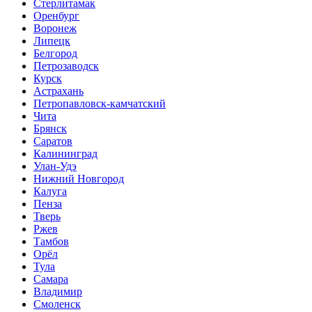
Стерлитамак
Оренбург
Воронеж
Липецк
Белгород
Петрозаводск
Курск
Астрахань
Петропавловск-камчатский
Чита
Брянск
Саратов
Калининград
Улан-Удэ
Нижний Новгород
Калуга
Пенза
Тверь
Ржев
Тамбов
Орёл
Тула
Самара
Владимир
Смоленск