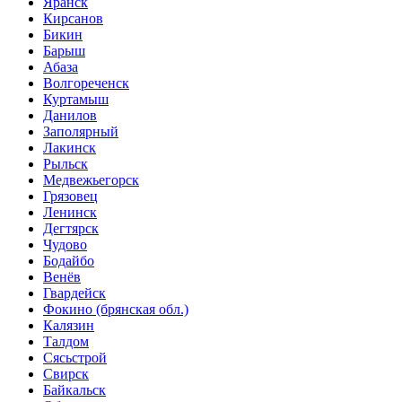
Яранск
Кирсанов
Бикин
Барыш
Абаза
Волгореченск
Куртамыш
Данилов
Заполярный
Лакинск
Рыльск
Медвежьегорск
Грязовец
Ленинск
Дегтярск
Чудово
Бодайбо
Венёв
Гвардейск
Фокино (брянская обл.)
Калязин
Талдом
Сясьстрой
Свирск
Байкальск