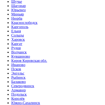
Щучье
Шагонар
Юрьевец
Миньяр
Нюрба
Краснослободск
Каргополь
Ельня
Сольцы
Харовск
Каргат
Рудня
Волчанск
Кувшиново
Киров Кировская обл.
Иваново
Псков
Энгельс
Рыбинск
Балаково
Северодвинск
Армавир
Подольск
Королёв
Южно-Сахалинск