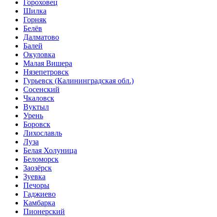
Гороховец
Шилка
Горняк
Белёв
Далматово
Балей
Окуловка
Малая Вишера
Нязепетровск
Гурьевск (Калининградская обл.)
Сосенский
Чкаловск
Вуктыл
Урень
Боровск
Лихославль
Луза
Белая Холуница
Беломорск
Заозёрск
Зуевка
Печоры
Гаджиево
Камбарка
Пионерский