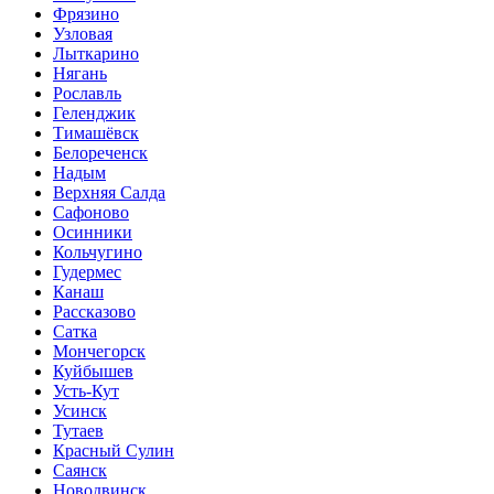
Фрязино
Узловая
Лыткарино
Нягань
Рославль
Геленджик
Тимашёвск
Белореченск
Надым
Верхняя Салда
Сафоново
Осинники
Кольчугино
Гудермес
Канаш
Рассказово
Сатка
Мончегорск
Куйбышев
Усть-Кут
Усинск
Тутаев
Красный Сулин
Саянск
Новодвинск