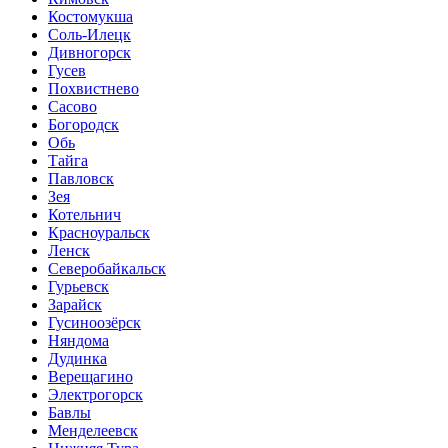
Костомукша
Соль-Илецк
Дивногорск
Гусев
Похвистнево
Сасово
Богородск
Обь
Тайга
Павловск
Зея
Котельнич
Красноуральск
Ленск
Северобайкальск
Гурьевск
Зарайск
Гусиноозёрск
Няндома
Дудинка
Верещагино
Электрогорск
Бавлы
Менделеевск