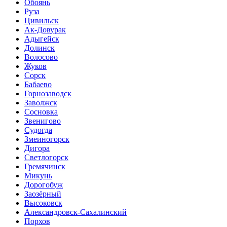
Обоянь
Руза
Цивильск
Ак-Довурак
Адыгейск
Долинск
Волосово
Жуков
Сорск
Бабаево
Горнозаводск
Заволжск
Сосновка
Звенигово
Судогда
Змеиногорск
Дигора
Светлогорск
Гремячинск
Микунь
Дорогобуж
Заозёрный
Высоковск
Александровск-Сахалинский
Порхов