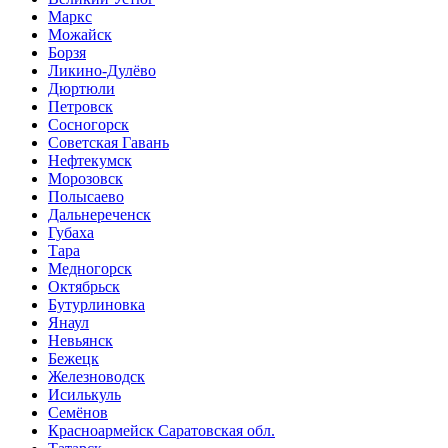
Маркс
Можайск
Борзя
Ликино-Дулёво
Дюртюли
Петровск
Сосногорск
Советская Гавань
Нефтекумск
Морозовск
Полысаево
Дальнереченск
Губаха
Тара
Медногорск
Октябрьск
Бутурлиновка
Янаул
Невьянск
Бежецк
Железноводск
Исилькуль
Семёнов
Красноармейск Саратовская обл.