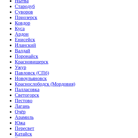
Нытва
Стародуб
Суворов
Приозерск
Ковдор
Куса
Ардон
Енисейск
Иланский
Валдай
Поронайск
Красновишерск
Ужур
Павловск (СПб)
Новоульяновск
Краснослободск (Мордовия)
Палласовка
Светогорск
Пестово
Лагань
Очёр
Арамиль
Южа
Пересвет
Катайск