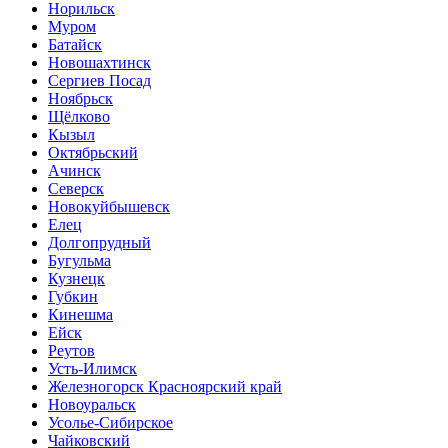
Норильск
Муром
Батайск
Новошахтинск
Сергиев Посад
Ноябрьск
Щёлково
Кызыл
Октябрьский
Ачинск
Северск
Новокуйбышевск
Елец
Долгопрудный
Бугульма
Кузнецк
Губкин
Кинешма
Ейск
Реутов
Усть-Илимск
Железногорск Красноярский край
Новоуральск
Усолье-Сибирское
Чайковский