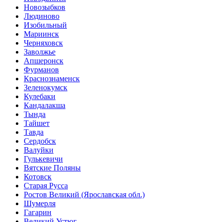
Новозыбков
Людиново
Изобильный
Мариинск
Черняховск
Заволжье
Апшеронск
Фурманов
Краснознаменск
Зеленокумск
Кулебаки
Кандалакша
Тында
Тайшет
Тавда
Сердобск
Валуйки
Гулькевичи
Вятские Поляны
Котовск
Старая Русса
Ростов Великий (Ярославская обл.)
Шумерля
Гагарин
Великий Устюг