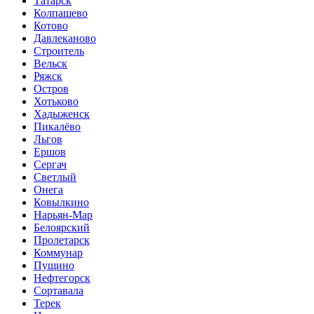
Татарск
Колпашево
Котово
Давлеканово
Строитель
Вельск
Ряжск
Остров
Хотьково
Хадыженск
Пикалёво
Льгов
Ершов
Сергач
Светлый
Онега
Ковылкино
Нарьян-Мар
Белоярский
Пролетарск
Коммунар
Пущино
Нефтегорск
Сортавала
Терек