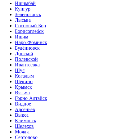
Ишимбай
Кунгур
Зеленогорск
Лысьва
Сосновый Бор
Борисоглебск
Ишим
Наро-Фоминск
Будённовск
Донской
Полевской
Ивантеевка
Шуя
Когалым
Щёкино
Крымск
Вязьма
Горно-Алтайск
Видное
Арсеньев
Выкса
Климовск
Шелехов
Можга
Сертолово