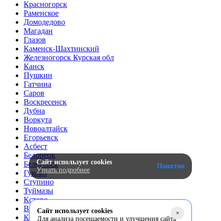
Красногорск
Раменское
Домодедово
Магадан
Глазов
Каменск-Шахтинский
Железногорск Курская обл
Канск
Пушкин
Гатчина
Саров
Воскресенск
Дубна
Воркута
Новоалтайск
Егорьевск
Асбест
Белорецк
Сайт использует cookies
Белогорск
Понятно
Узнать подробнее
Гуково
Ступино
Туймазы
Кстово
Вольск
Сайт использует cookies
+
Котлас
Для анализа посещаемости и улучшения сайта