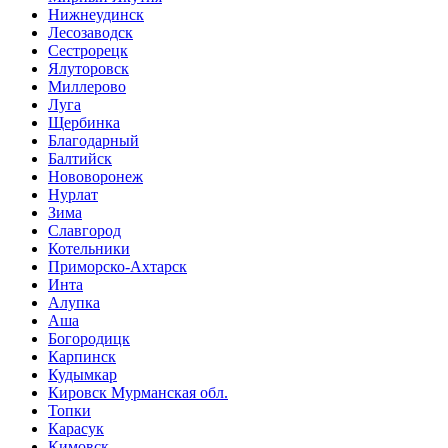
Нижнеудинск
Лесозаводск
Сестрорецк
Ялуторовск
Миллерово
Луга
Щербинка
Благодарный
Балтийск
Нововоронеж
Нурлат
Зима
Славгород
Котельники
Приморско-Ахтарск
Инта
Алупка
Аша
Богородицк
Карпинск
Кудымкар
Кировск Мурманская обл.
Топки
Карасук
Кимовск