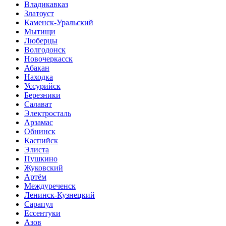
Владикавказ
Златоуст
Каменск-Уральский
Мытищи
Люберцы
Волгодонск
Новочеркасск
Абакан
Находка
Уссурийск
Березники
Салават
Электросталь
Арзамас
Обнинск
Каспийск
Элиста
Пушкино
Жуковский
Артём
Междуреченск
Ленинск-Кузнецкий
Сарапул
Ессентуки
Азов