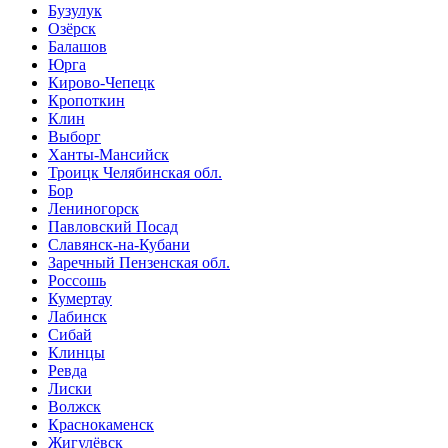
Бузулук
Озёрск
Балашов
Юрга
Кирово-Чепецк
Кропоткин
Клин
Выборг
Ханты-Мансийск
Троицк Челябинская обл.
Бор
Лениногорск
Павловский Посад
Славянск-на-Кубани
Заречный Пензенская обл.
Россошь
Кумертау
Лабинск
Сибай
Клинцы
Ревда
Лиски
Волжск
Краснокаменск
Жигулёвск