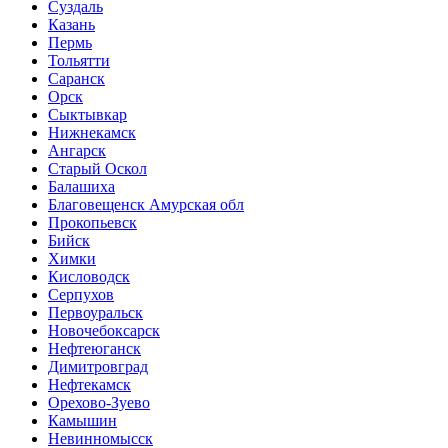
Суздаль
Казань
Пермь
Тольятти
Саранск
Орск
Сыктывкар
Нижнекамск
Ангарск
Старый Оскол
Балашиха
Благовещенск Амурская обл
Прокопьевск
Бийск
Химки
Кисловодск
Серпухов
Первоуральск
Новочебоксарск
Нефтеюганск
Димитровград
Нефтекамск
Орехово-Зуево
Камышин
Невинномысск