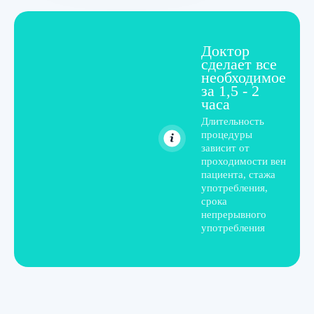
дисульфирамом?
Доктор
Запретительная (аверсивная)
сделает все
необходимое
терапия проводится на всех
за 1,5 - 2
этапах развития хронического
часа
алкоголизма. Даже на первом,
Длительность
процедуры
если он быстро прогрессирует,
зависит от
проявляется ранними запоями.
проходимости вен
пациента, стажа
На второй и третьей
употребления,
стадиях кодировка от алкоголя
срока
непрерывного
дисульфирамом позволяет
употребления
исключить из своей жизни
постоянно удлиняющиеся
запои. Теперь у зависимого
есть время заняться