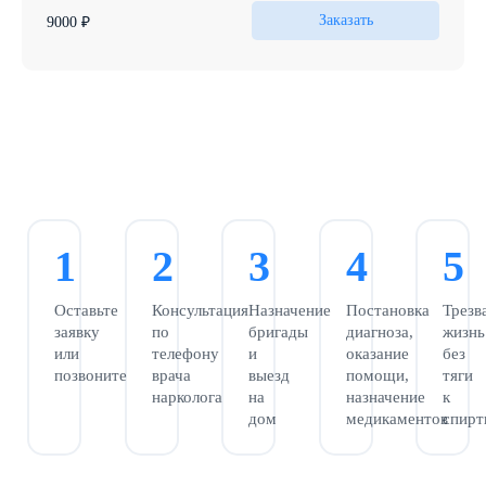
5 недель
Курс кодирования с привлечением членов семьи для создания
Для пациентов, желающих вовлечь семью в процесс лечения
Заказать
9000 ₽
поддерживающей среды и предотвращения рецидивов.
и повысить эффективность кодирования.
1
2
3
4
5
Оставьте
Консультация
Назначение
Постановка
Трезв
заявку
по
бригады
диагноза,
жизнь
или
телефону
и
оказание
без
позвоните
врача
выезд
помощи,
тяги
нарколога
на
назначение
к
дом
медикаментов
спир