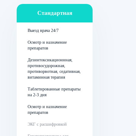
Существует несколько
лекарственных форм:
Стандартная
Выезд врача 24/7
таблетки для употребления
внутрь;
Осмотр и назначение
препаратов
гель для подкожного
введения;
Дезинтоксикационнная,
противосудорожная,
раствор для
противорвотная, седативная,
витаминная терапия
внутримышечной
инъекции;
Таблетированные препараты
на 2-3 дня
капсулообразный имплант.
Осмотр и назначение
препаратов
Пациент сам выбирает
кодировочный способ с учетом
ЭКГ с расшифровкой
своих возможностей