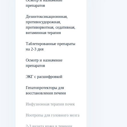
Осмотр и назначение
препаратов
Самым токсичным
Дезинтоксикационнная,
промежуточным метаболитом
противосудорожная,
противорвотная, седативная,
всех спиртосодержащих
витаминная терапия
напитков является
ацетальдегид. Поэтому
Таблетированные препараты
на 2-3 дня
организм пытается
обезвредить его как можно
Осмотр и назначение
препаратов
быстрее, для чего
печеночными клетками
ЭКГ с расшифровкой
вырабатывается особый
Гепатопротекторы для
фермент —
восстановления печени
ацетальдегиддегидрогеназа.
Инфузионная терапия почек
При контакте с молекулярным
этанолом она сразу разлагает
Ноотропы для головного мозга
его на биологически инертные
2-3 визита врача в течении