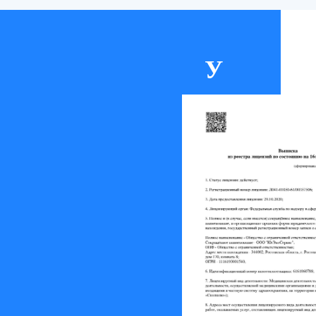
восстановлением
пошатнувшегося здоровья,
лечением соматических
заболеваний, улучшением
У
психоэмоциональной сферы.
нас
есть
Процедура выполняется как с
лечебными, так и
медицинс
профилактическими целями.
лицензия
Если после краткосрочной
терапии таблетками риск
Л041-
рецидива высок, то пациент
продолжает их принимать
01050-
курсами для поддержания
61/003575
отвращения к спиртному.