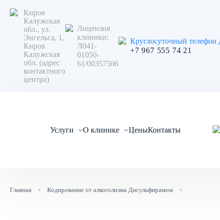
Киров
Калужская
Лицензия
обл., ул.
Поиск услуги
клиники:
Энгельса, 1,
Круглосуточный телефон 
Л041-
Киров
+7 967 555 74 21
Калужская
01050-
Очистить
обл. (адрес
61/00357506
контактного
центра)
Лечение алкоголизма
Лечение наркомании
Услуги
О клинике
Цены
Контакты
Реабилитационный центр
Вывод из запоя
Кодирование
Наркологическая помощь
Главная
Кодирование от алкоголизма Дисульфирамом
Частный вытрезвитель
О клинике