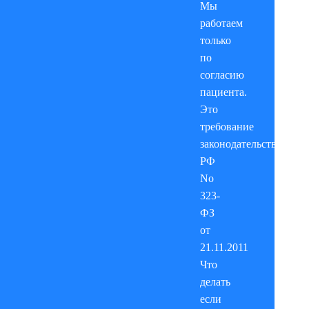
Мы
традиционно относят:
работаем
только
по
сахарный диабет первого и
согласию
второго типа;
пациента.
дисфункцию щитовидной
Это
железы;
требование
законодательства
тяжело протекающую
РФ
гипертоническую болезнь;
No
323-
легочный туберкулез;
ФЗ
бронхиальную астму;
от
21.11.2011
желудочные кровотечения;
Что
психические расстройства;
делать
если
эпилепсию;