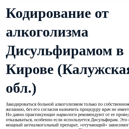
Кодирование от
Цены
Контакты
алкоголизма
Лицензия клиники: Л041-
01050-61/00357506
Дисульфирамом в
Киров Калужская обл., ул.
Энгельса, 1, Киров Калужская обл.
(адрес контактного центра)
Круглосуточный телефон дежурного нарколога:
Кирове (Калужска
+7 967 555 74 21
ЗАКАЗАТЬ
обл.)
ЗВОНОК
Закодироваться больной алкоголизмом только по собственно
желанию, без его согласия назначить процедуру врач не имеет
Но давно практикующие наркологи рекомендуют от ее прове
отказываться, особенно если используется Дисульфирам. Это
мощный антиалкогольный препарат, «отучающий» зависимог