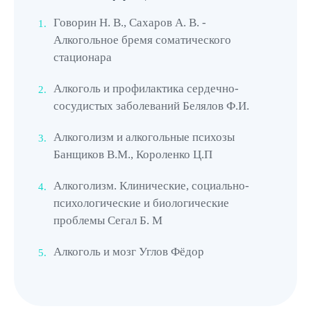
лекарственному средству. Максимум за неделю такие
Говорин Н. В., Сахаров А. В. -
признаки плохой переносимости исчезают без
Алкогольное бремя соматического
симптоматической терапии. Раскодирование
стационара
выполняется, если они долго сохраняются, их
выраженность не изменяется и даже усиливается.
Алкоголь и профилактика сердечно-
Особенности кодировки от
сосудистых заболеваний Белялов Ф.И.
алкоголя дисульфирамом
Алкоголизм и алкогольные психозы
Банщиков В.М., Короленко Ц.П
Установка импланта проходит только в стерильных
условиях операционного кабинета. Укол дисульфирама
Алкоголизм. Клинические, социально-
получится сделать при амбулаторном посещении
психологические и биологические
проблемы Сегал Б. М
клиники «Врачебная наркология» и на дому. Прием
таблеток дает нужный результат в стационаре. Во-
Алкоголь и мозг Углов Фёдор
первых, он контролируется сотрудниками. Во-вторых,
здесь выполняются промежуточные пробы,
отслеживается реакция на прием небольшой порции