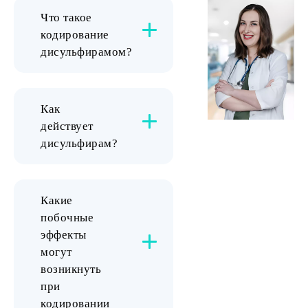
операции, обострение
Что такое
хронического заболевания. Как
кодирование
только состояние пациента
дисульфирамом?
улучшится, процедура может
быть проведена.
Как
действует
дисульфирам?
Какие
побочные
эффекты
могут
возникнуть
при
кодировании