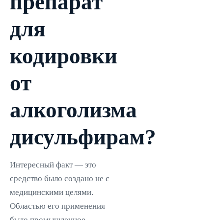
препарат
для
кодировки
от
алкоголизма
дисульфирам?
Интересный факт — это
средство было создано не с
медицинскими целями.
Областью его применения
было промышленное