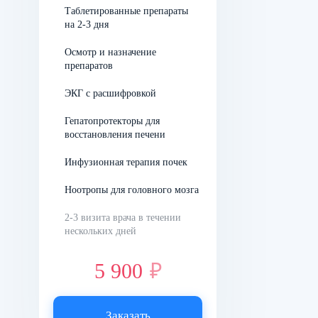
совладать, в крови
Таблетированные препараты
«встречаются» этиловый спирт
на 2-3 дня
и лекарство. Последнее
Осмотр и назначение
останавливает производство
препаратов
печенью
ЭКГ с расшифровкой
ацетальдегиддегидрогеназы,
высокотоксичный ацетальдегид
Гепатопротекторы для
восстановления печени
остается неутилизированным,
что вызывает сильнейшее
Инфузионная терапия почек
отравление. Что человек
Ноотропы для головного мозга
ощущает в подобном
2-3 визита врача в течении
состоянии:
нескольких дней
тошноту, позывы на рвоту;
5 900
₽
внутреннюю дрожь;
Заказать