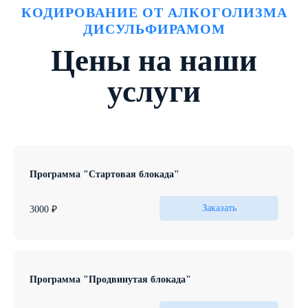
КОДИРОВАНИЕ ОТ АЛКОГОЛИЗМА
ДИСУЛЬФИРАМОМ
Цены на наши
услуги
Программа "Стартовая блокада"
1 неделя
Начальный курс кодирования с использованием
Для пациентов на ранних стадиях зависимости.
Заказать
3000 ₽
дисульфирама для предотвращения повторного употребления
алкоголя.
Программа "Продвинутая блокада"
3 недели