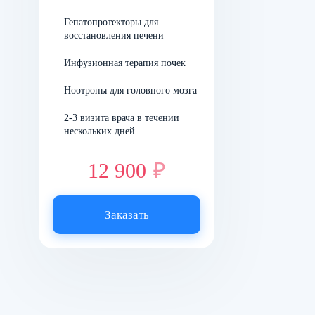
дрожь в руках.
Гепатопротекторы для
восстановления печени
Под действием
дисульфирамсодержащего
Инфузионная терапия почек
средства в течение нескольких
Ноотропы для головного мозга
часов человек страдает.
2-3 визита врача в течении
Симптомы интоксикации
нескольких дней
усиливаются, к прежним
присоединяются новые.
12 900
₽
Повторения закодированный
не желает, сознательно
Заказать
выбирая трезвость.
Кому будет
полезно
кодирование