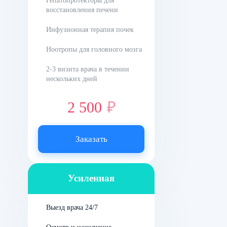
Гепатопротекторы для
воздерживаться от спиртного.
восстановления печени
Так, прием таблеток придется
Инфузионная терапия почек
контролировать
самостоятельно. Если лечение
Ноотропы для головного мозга
домашнее или амбулаторное,
2-3 визита врача в течении
то доступ к алкоголю есть, а
нескольких дней
значит, и соблазн употребить
2 500
₽
его, не приняв очередную дозу
препарата.
Заказать
Механизм
действия
Усиленная
кодирования
препаратом
Выезд врача 24/7
дисульфирам