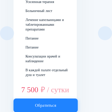
Зависимый каждый день до первого употребления
Усиленная терапия
пищи проглатывает таблетку целиком, запивая простой
Больничный лист
водой. Также они могут использоваться коротким
Лечение капельницами и
трехнедельным курсом в высокой дозе.
таблетированными
препаратами
Питание
Питание
Консультации врачей и
наблюдение
В каждой палате отдельный
душ и туалет
7 500
₽ / сутки
Обратиться