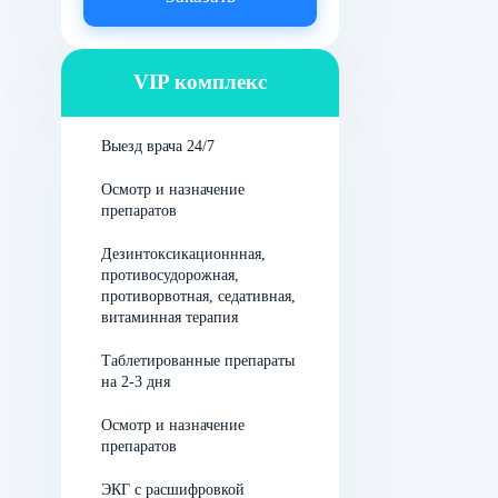
слабость и
головокружение из-за
резко снизившегося
VIP комплекс
давления;
сильную головную боль;
Выезд врача 24/7
озноб, зябкость, которые
Осмотр и назначение
сменяются исключительно
препаратов
неприятным жаром;
Дезинтоксикационнная,
противосудорожная,
зрительные нарушения;
противорвотная, седативная,
витаминная терапия
помрачение сознания;
Таблетированные препараты
повышение местной
на 2-3 дня
температуры;
Осмотр и назначение
желудочные болезненные
препаратов
спазмы;
ЭКГ с расшифровкой