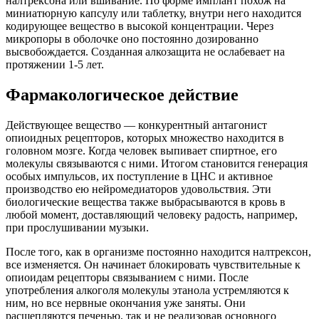
налтрексона или вшивание. По форме имплант похож на
миниатюрную капсулу или таблетку, внутри него находится
кодирующее вещество в высокой концентрации. Через
микропоры в оболочке оно постоянно дозированно
высвобождается. Созданная алкозащита не ослабевает на
протяжении 1-5 лет.
Фармакологическое действие
Действующее вещество — конкурентный антагонист
опиоидных рецепторов, которых множество находится в
головном мозге. Когда человек выпивает спиртное, его
молекулы связываются с ними. Итогом становится генерация
особых импульсов, их поступление в ЦНС и активное
производство ею нейромедиаторов удовольствия. Эти
биологические вещества также выбрасываются в кровь в
любой момент, доставляющий человеку радость, например,
при прослушивании музыки.
После того, как в организме постоянно находится налтрексон,
все изменяется. Он начинает блокировать чувствительные к
опиоидам рецепторы связыванием с ними. После
употребления алкоголя молекулы этанола устремляются к
ним, но все нервные окончания уже заняты. Они
расщепляются печенью, так и не реализовав основного