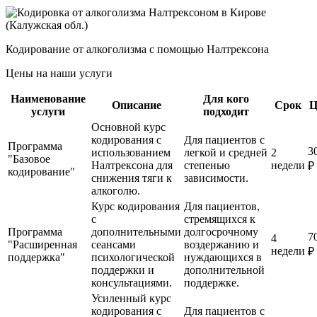
Кодирование от алкоголизма с помощью Налтрексона
Цены на наши услуги
Наименование
Для кого
Описание
Срок
Ц
услуги
подходит
Основной курс
кодирования с
Для пациентов с
Программа
3
использованием
легкой и средней
2
"Базовое
Налтрексона для
степенью
недели
₽
кодирование"
снижения тяги к
зависимости.
алкоголю.
Курс кодирования
Для пациентов,
с
стремящихся к
Программа
дополнительными
долгосрочному
7
4
"Расширенная
сеансами
воздержанию и
недели
₽
поддержка"
психологической
нуждающихся в
поддержки и
дополнительной
консультациями.
поддержке.
Усиленный курс
кодирования с
Для пациентов с