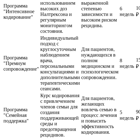
использованием
выраженной
Программа
1
высоких доз
степенью
6
"Интенсивное
Налтрексона и
зависимости и
недель
₽
кодирование"
регулярным
высоким риском
мониторингом
рецидива.
состояния.
Индивидуальный
подход с
круглосуточным
Для пациентов,
наблюдением
нуждающихся в
Программа
1
врача,
полном
8
"Премиум
персональными
медицинском и
недель
₽
сопровождение"
консультациями и
психологическом
дополнительными
сопровождении.
терапевтическими
сеансами.
Курс кодирования
Для пациентов,
с привлечением
желающих
членов семьи для
Программа
вовлечь семью в
9
создания
5
"Семейная
процесс лечения
поддерживающей
недель
₽
поддержка"
и повысить
среды и
эффективность
предотвращения
кодирования.
рецидивов.