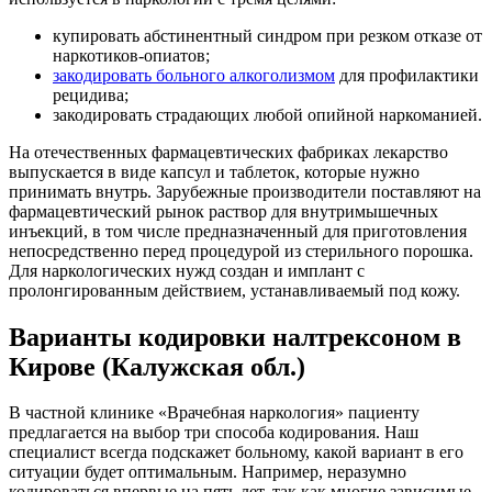
купировать абстинентный синдром при резком отказе от
наркотиков-опиатов;
закодировать больного алкоголизмом
для профилактики
рецидива;
закодировать страдающих любой опийной наркоманией.
На отечественных фармацевтических фабриках лекарство
выпускается в виде капсул и таблеток, которые нужно
принимать внутрь. Зарубежные производители поставляют на
фармацевтический рынок раствор для внутримышечных
инъекций, в том числе предназначенный для приготовления
непосредственно перед процедурой из стерильного порошка.
Для наркологических нужд создан и имплант с
пролонгированным действием, устанавливаемый под кожу.
Варианты кодировки налтрексоном в
Кирове (Калужская обл.)
В частной клинике «Врачебная наркология» пациенту
предлагается на выбор три способа кодирования. Наш
специалист всегда подскажет больному, какой вариант в его
ситуации будет оптимальным. Например, неразумно
кодироваться впервые на пять лет, так как многие зависимые