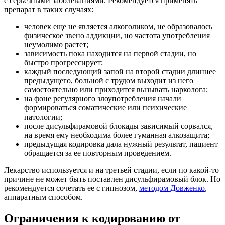
с серьезными заболеваниями. Рекомендуется применять
препарат в таких случаях:
человек еще не является алкоголиком, не образовалось
физическое звено аддикции, но частота употребления
неумолимо растет;
зависимость пока находится на первой стадии, но
быстро прогрессирует;
каждый последующий запой на второй стадии длиннее
предыдущего, больной с трудом выходит из него
самостоятельно или приходится вызывать нарколога;
на фоне регулярного злоупотребления начали
формироваться соматические или психические
патологии;
после дисульфирамовой блокады зависимый сорвался,
на время ему необходима более гуманная алкозащита;
предыдущая кодировка дала нужный результат, пациент
обращается за ее повторным проведением.
Лекарство используется и на третьей стадии, если по какой-то
причине не может быть поставлен дисульфирамовый блок. Но
рекомендуется сочетать ее с гипнозом,
методом Довженко
,
аппаратным способом.
Ограничения к кодированию от